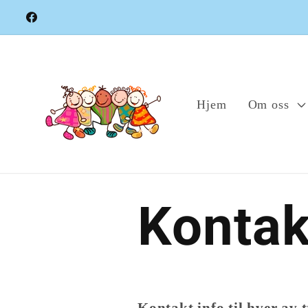
Gå
videre til
Facebook
innholdet
Hjem
Om oss
Kontak
Kontakt info til hver av