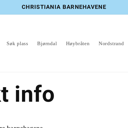
CHRISTIANIA BARNEHAVENE
Søk plass
Bjørndal
Høybråten
Nordstrand
t info
 tre barnehagene.