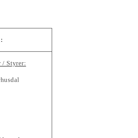
:
 / Styrer:
rhusdal
ost: