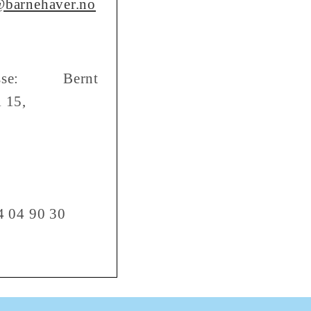
@barnehaver.no
resse: Bernt
 15,
4 04 90 30